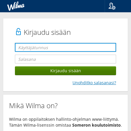
Kieli
Suomi
Svenska
Kirjaudu sisään
English
Unohditko salasanasi?
Mikä Wilma on?
Wilma on oppilaitoksen hallinto-ohjelman www-liittymä.
Tämän Wilma-lisenssin omistaa
Someron koulutoimisto
.