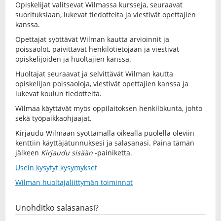
Opiskelijat valitsevat Wilmassa kursseja, seuraavat
suorituksiaan, lukevat tiedotteita ja viestivät opettajien
kanssa.
Opettajat syöttävät Wilman kautta arvioinnit ja
poissaolot, päivittävät henkilötietojaan ja viestivät
opiskelijoiden ja huoltajien kanssa.
Huoltajat seuraavat ja selvittävät Wilman kautta
opiskelijan poissaoloja, viestivät opettajien kanssa ja
lukevat koulun tiedotteita.
Wilmaa käyttävät myös oppilaitoksen henkilökunta, johto
sekä työpaikkaohjaajat.
Kirjaudu Wilmaan syöttämällä oikealla puolella oleviin
kenttiin käyttäjätunnuksesi ja salasanasi. Paina tämän
jälkeen
Kirjaudu sisään
-painiketta.
Usein kysytyt kysymykset
Wilman huoltajaliittymän toiminnot
Unohditko salasanasi?